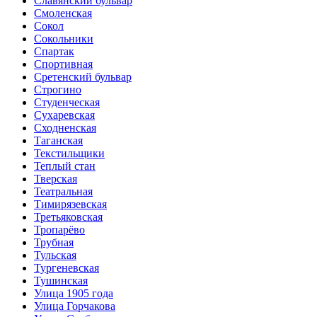
Славянский бульвар
Смоленская
Сокол
Сокольники
Спартак
Спортивная
Сретенский бульвар
Строгино
Студенческая
Сухаревская
Сходненская
Таганская
Текстильщики
Теплый стан
Тверская
Театральная
Тимирязевская
Третьяковская
Тропарёво
Трубная
Тульская
Тургеневская
Тушинская
Улица 1905 года
Улица Горчакова