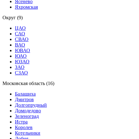
Ясенево
Яхромская
Округ (9)
ЦАО
САО
СВАО
ВАО
ЮВАО
ЮАО
ЮЗАО
ЗАО
СЗАО
Московская область (16)
Балашиха
Дмитров
Долгопрудный
Домодедово
Зеленоград
Истра
Королев
Котельники
Лобня