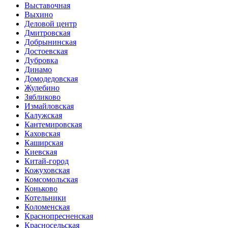
Выставочная
Выхино
Деловой центр
Дмитровская
Добрынинская
Достоевская
Дубровка
Динамо
Домодедовская
Жулебино
Зябликово
Измайловская
Калужская
Кантемировская
Каховская
Каширская
Киевская
Китай-город
Кожуховская
Комсомольская
Коньково
Котельники
Коломенская
Краснопресненская
Красносельская