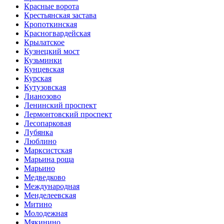
Красные ворота
Крестьянская застава
Кропоткинская
Красногвардейская
Крылатское
Кузнецкий мост
Кузьминки
Кунцевская
Курская
Кутузовская
Лианозово
Ленинский проспект
Лермонтовский проспект
Лесопарковая
Лубянка
Люблино
Марксистская
Марьина роща
Марьино
Медведково
Международная
Менделеевская
Митино
Молодежная
Мякинино