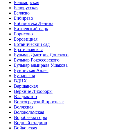
Беломорская
Белорусская
Беляево
Бибирево
Библиотека Ленина
Битцевский парк
Борисово
Боровицкая
Ботанический сад
Братиславская
Бульвар Дмитрия Донского
Бульвар Рокоссовского
Бульвар адмирала Ушакова
Бунинская Аллея
Бутырская
ВДНХ
Варшавская
Верхние Лихоборы
Владыкино
Волгоградский проспект
Волжская
Волоколамская
Воробьевы горы
Водный стадион
Войковская