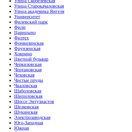
Улица Скобелевская
Улица Старокачаловская
Улица академика Янгеля
Университет
Филевский парк
Фили
Царицыно
Физтех
Фонвизинская
Фрунзенская
Ховрино
Цветной бульвар
Черкизовская
Чертановская
Чеховская
Чистые пруды
Чкаловская
Шаболовская
Шипиловская
Шоссе Энтузиастов
Щелковская
Щукинская
Электрозаводская
Юго-Западная
Южная