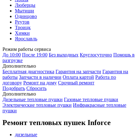
Люберцы
Мытищи
Одинцово
Реутов
Троицк
Химки
Ярославль
Режим работы сервиса
До 10:00
После 19:00
Без выходных
Круглосуточно
Помощь в
разгрузке
Дополнительно
Бесплатная диагностика
Гарантия на запчасти
Гарантия на
работы
Запчасти в наличии
Оплата картой
Работа по
договору
Ремонт на дому
Срочный ремонт
Подобрать
Сбросить
Дополнительно
Дизельные тепловые пушки
Газовые тепловые пушки
Электрические тепловые пушки
Инфракрасные тепловые
пушки
Ремонт тепловых пушек Inforce
дизельные