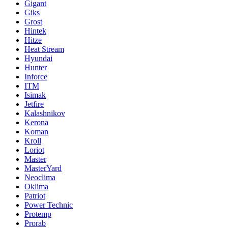
Gigant
Giks
Grost
Hintek
Hitze
Heat Stream
Hyundai
Hunter
Inforce
ITM
Isimak
Jetfire
Kalashnikov
Kerona
Koman
Kroll
Loriot
Master
MasterYard
Neoclima
Oklima
Patriot
Power Technic
Protemp
Prorab