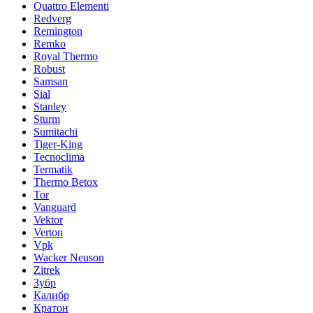
Quattro Elementi
Redverg
Remington
Remko
Royal Thermo
Robust
Samsan
Sial
Stanley
Sturm
Sumitachi
Tiger-King
Tecnoclima
Termatik
Thermo Betox
Tor
Vanguard
Vektor
Verton
Vpk
Wacker Neuson
Zitrek
Зубр
Калибр
Кратон