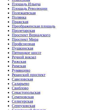
Площадь Ильича
Площадь Революции
Полежаевская
Полянка
Пражская
Преображенская площадь
Пролетарская
Проспект Вернадского
Проспект Мира
Профсоюзная
Пушкинская
Пятницкое шоссе
Речной вокзал
Рижская
Римская
Румянцево
Рязанский проспект
Савеловская
Саларьево
Свиблово
Севастопольская
Семеновская
Селигерская
Серпуховская