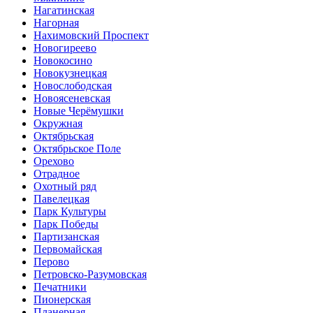
Нагатинская
Нагорная
Нахимовский Проспект
Новогиреево
Новокосино
Новокузнецкая
Новослободская
Новоясеневская
Новые Черёмушки
Окружная
Октябрьская
Октябрьское Поле
Орехово
Отрадное
Охотный ряд
Павелецкая
Парк Культуры
Парк Победы
Партизанская
Первомайская
Перово
Петровско-Разумовская
Печатники
Пионерская
Планерная