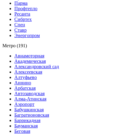
Парма
Профтепло
Ресанта
Сибртех
Спец
Ставр
Энергопром
Метро (191)
Авиамоторная
Академическая
Александровский сад
Алексеевская
Алтуфьево
Аннино
Арбатская
Автозаводская
Алма-Атинская
Аэропорт
Бабушкинская
Багратионовская
Баррикадная
Бауманская
Беговая