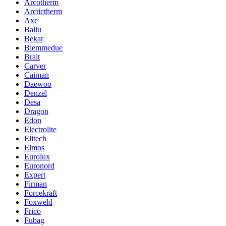
Arcotherm
Arctictherm
Axe
Ballu
Bekar
Biemmedue
Brait
Carver
Caiman
Daewoo
Denzel
Desa
Dragon
Edon
Electrolite
Elitech
Elmos
Eurolux
Euronord
Expert
Firman
Forcekraft
Foxweld
Frico
Fubag