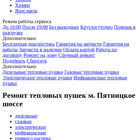
Химки
Ярославль
Режим работы сервиса
До 10:00
После 19:00
Без выходных
Круглосуточно
Помощь в
разгрузке
Дополнительно
Бесплатная диагностика
Гарантия на запчасти
Гарантия на
работы
Запчасти в наличии
Оплата картой
Работа по
договору
Ремонт на дому
Срочный ремонт
Подобрать
Сбросить
Дополнительно
Дизельные тепловые пушки
Газовые тепловые пушки
Электрические тепловые пушки
Инфракрасные тепловые
пушки
Ремонт тепловых пушек м. Пятницкое
шоссе
дизельные
газовые
электрические
инфракрасные
прямого нагрева