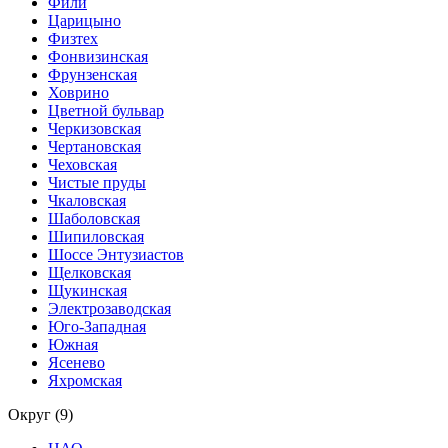
Фили
Царицыно
Физтех
Фонвизинская
Фрунзенская
Ховрино
Цветной бульвар
Черкизовская
Чертановская
Чеховская
Чистые пруды
Чкаловская
Шаболовская
Шипиловская
Шоссе Энтузиастов
Щелковская
Щукинская
Электрозаводская
Юго-Западная
Южная
Ясенево
Яхромская
Округ (9)