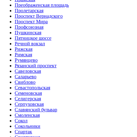
Преображенская площадь
Пролетарская
Проспект Вернадского
Проспект Мира
Профсоюзная
Пушкинская
Пятницкое шоссе
Речной вокзал
Рижская
Римская
Румянцево
Рязанский проспект
Савеловская
Саларьево
Свиблово
Севастопольская
Семеновская
Селигерская
Серпуховская
Славянский бульвар
Смоленская
Сокол
Сокольники
Спартак