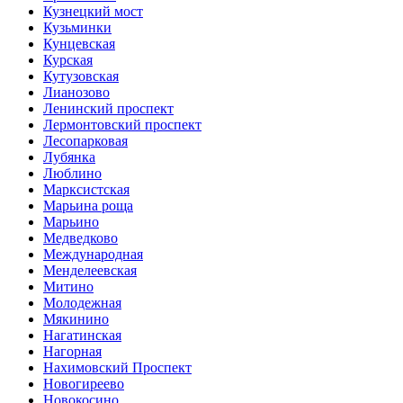
Кузнецкий мост
Кузьминки
Кунцевская
Курская
Кутузовская
Лианозово
Ленинский проспект
Лермонтовский проспект
Лесопарковая
Лубянка
Люблино
Марксистская
Марьина роща
Марьино
Медведково
Международная
Менделеевская
Митино
Молодежная
Мякинино
Нагатинская
Нагорная
Нахимовский Проспект
Новогиреево
Новокосино