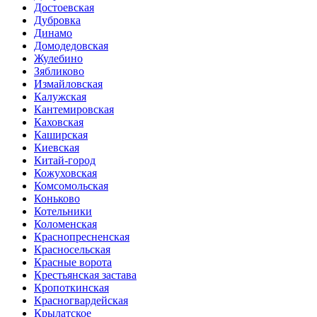
Достоевская
Дубровка
Динамо
Домодедовская
Жулебино
Зябликово
Измайловская
Калужская
Кантемировская
Каховская
Каширская
Киевская
Китай-город
Кожуховская
Комсомольская
Коньково
Котельники
Коломенская
Краснопресненская
Красносельская
Красные ворота
Крестьянская застава
Кропоткинская
Красногвардейская
Крылатское