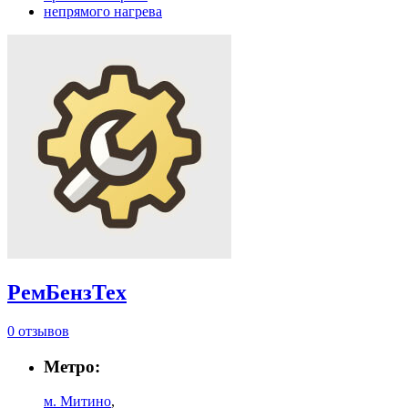
непрямого нагрева
РемБензТех
0 отзывов
Метро:
м. Митино
,