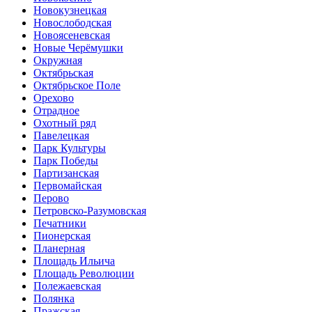
Новокузнецкая
Новослободская
Новоясеневская
Новые Черёмушки
Окружная
Октябрьская
Октябрьское Поле
Орехово
Отрадное
Охотный ряд
Павелецкая
Парк Культуры
Парк Победы
Партизанская
Первомайская
Перово
Петровско-Разумовская
Печатники
Пионерская
Планерная
Площадь Ильича
Площадь Революции
Полежаевская
Полянка
Пражская