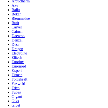
Arctictherm
Axe
Ballu
Bekar
Biemmedue
Brait
Carver
Caiman
Daewoo
Denzel
Desa
Dragon
Electrolite
Elitech
Eurolux
Euronord
Expert
Firman
Forcekraft
Foxweld
Frico
Fubag
Gigant
Giks
Grost