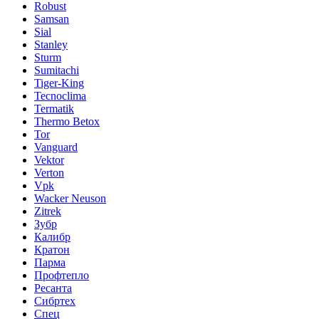
Robust
Samsan
Sial
Stanley
Sturm
Sumitachi
Tiger-King
Tecnoclima
Termatik
Thermo Betox
Tor
Vanguard
Vektor
Verton
Vpk
Wacker Neuson
Zitrek
Зубр
Калибр
Кратон
Парма
Профтепло
Ресанта
Сибртех
Спец