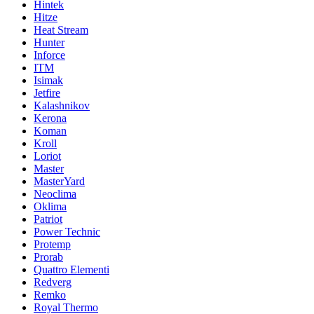
Hintek
Hitze
Heat Stream
Hunter
Inforce
ITM
Isimak
Jetfire
Kalashnikov
Kerona
Koman
Kroll
Loriot
Master
MasterYard
Neoclima
Oklima
Patriot
Power Technic
Protemp
Prorab
Quattro Elementi
Redverg
Remko
Royal Thermo