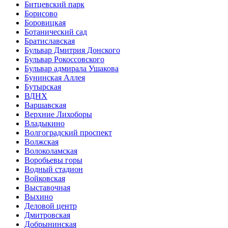
Битцевский парк
Борисово
Боровицкая
Ботанический сад
Братиславская
Бульвар Дмитрия Донского
Бульвар Рокоссовского
Бульвар адмирала Ушакова
Бунинская Аллея
Бутырская
ВДНХ
Варшавская
Верхние Лихоборы
Владыкино
Волгоградский проспект
Волжская
Волоколамская
Воробьевы горы
Водный стадион
Войковская
Выставочная
Выхино
Деловой центр
Дмитровская
Добрынинская