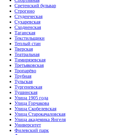
Спортивная
Сретенский бульвар
Строгино
Студенческая
Сухаревская
Сходненская
Таганская
Текстильщики
Теплый стан
Тверская
Театральная
Тимирязевская
Третьяковская
Тропарёво
Трубная
Тульская
Тургеневская
Тушинская
Улица 1905 года
Улица Горчакова
Улица Скобелевская
Улица Старокачаловская
Улица академика Янгеля
Университет
Филевский парк