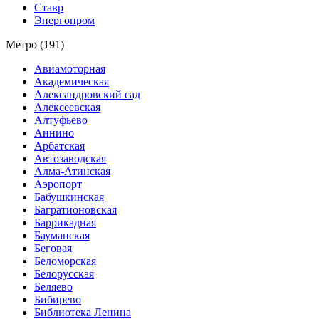
Ставр
Энергопром
Метро (191)
Авиамоторная
Академическая
Александровский сад
Алексеевская
Алтуфьево
Аннино
Арбатская
Автозаводская
Алма-Атинская
Аэропорт
Бабушкинская
Багратионовская
Баррикадная
Бауманская
Беговая
Беломорская
Белорусская
Беляево
Бибирево
Библиотека Ленина