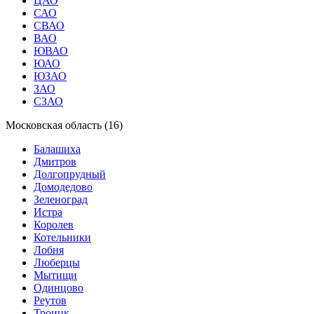
ЦАО
САО
СВАО
ВАО
ЮВАО
ЮАО
ЮЗАО
ЗАО
СЗАО
Московская область (16)
Балашиха
Дмитров
Долгопрудный
Домодедово
Зеленоград
Истра
Королев
Котельники
Лобня
Люберцы
Мытищи
Одинцово
Реутов
Троицк